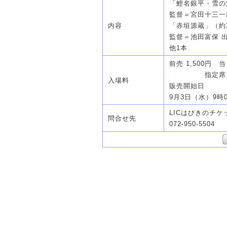
「鯉名銀平・雪の
監督＝宮田十三一
内容
「赤垣源蔵」（約
監督＝池田富保 
他1本
前売 1,500円 
指定席：3
入場料
販売開始日
9月3日（水）9時
LICはびきのチ
問合せ先
072-950-5504