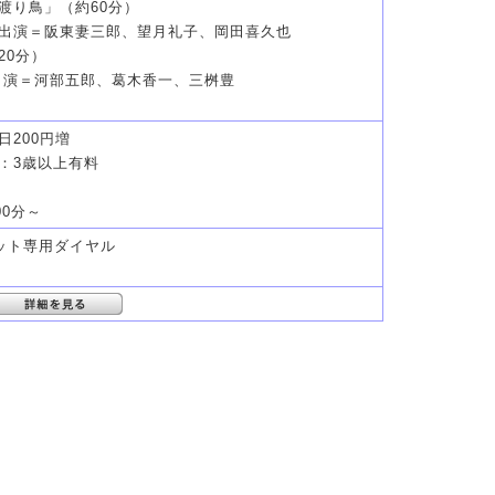
渡り鳥」（約60分）
出演＝阪東妻三郎、望月礼子、岡田喜久也
20分）
出演＝河部五郎、葛木香一、三桝豊
当日200円増
歳以上有料
00分～
ケット専用ダイヤル