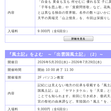
「白金も 黄金も玉も 何せむに 優れる宝 子
「子等を思ふ歌」や「貧窮問答歌」など。花鳥
内容
とは異なる独自の世界観。名作の数々はいかに
天平の異端児「山上憶良」を、今回は深掘りし
入場料
9.000円（全6回分）
『風土記』をよむ ～「出雲国風土記」（2）～
開催日
2026年5月20日(水)～2026年7月29日(水)
開催時間
開始 10:00 終了 11:30
開催場所
2F パソコン教室
記紀には見えない地方の伝承を収載する『風土
国風土記』は、「ヤマトタケル」を「天皇」と
内容
ことでも知られます。前回に引き続き、倭武天
宮の祭祀の由来譚など。常陸国の＂風土＂を、
入場料
9,000円（全6回分）