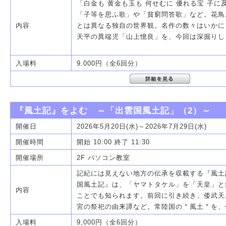
「白金も 黄金も玉も 何せむに 優れる宝 子
「子等を思ふ歌」や「貧窮問答歌」など。花鳥
内容
とは異なる独自の世界観。名作の数々はいかに
天平の異端児「山上憶良」を、今回は深掘りし
入場料
9.000円（全6回分）
『風土記』をよむ ～「出雲国風土記」（2）～
開催日
2026年5月20日(水)～2026年7月29日(水)
開催時間
開始 10:00 終了 11:30
開催場所
2F パソコン教室
記紀には見えない地方の伝承を収載する『風土
国風土記』は、「ヤマトタケル」を「天皇」と
内容
ことでも知られます。前回に引き続き、倭武天
宮の祭祀の由来譚など。常陸国の＂風土＂を、
入場料
9,000円（全6回分）