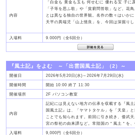
「白金も 黄金も玉も 何せむに 優れる宝 子
「子等を思ふ歌」や「貧窮問答歌」など。花鳥
内容
とは異なる独自の世界観。名作の数々はいかに
天平の異端児「山上憶良」を、今回は深掘りし
入場料
9.000円（全6回分）
『風土記』をよむ ～「出雲国風土記」（2）～
開催日
2026年5月20日(水)～2026年7月29日(水)
開催時間
開始 10:00 終了 11:30
開催場所
2F パソコン教室
記紀には見えない地方の伝承を収載する『風土
国風土記』は、「ヤマトタケル」を「天皇」と
内容
ことでも知られます。前回に引き続き、倭武天
宮の祭祀の由来譚など。常陸国の＂風土＂を、
入場料
9,000円（全6回分）