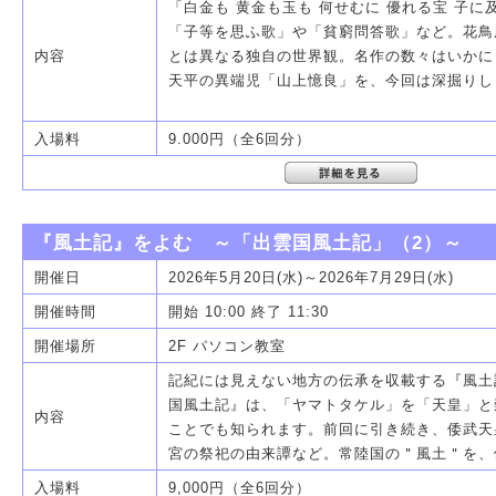
「白金も 黄金も玉も 何せむに 優れる宝 子
「子等を思ふ歌」や「貧窮問答歌」など。花鳥
内容
とは異なる独自の世界観。名作の数々はいかに
天平の異端児「山上憶良」を、今回は深掘りし
入場料
9.000円（全6回分）
『風土記』をよむ ～「出雲国風土記」（2）～
開催日
2026年5月20日(水)～2026年7月29日(水)
開催時間
開始 10:00 終了 11:30
開催場所
2F パソコン教室
記紀には見えない地方の伝承を収載する『風土
国風土記』は、「ヤマトタケル」を「天皇」と
内容
ことでも知られます。前回に引き続き、倭武天
宮の祭祀の由来譚など。常陸国の＂風土＂を、
入場料
9,000円（全6回分）