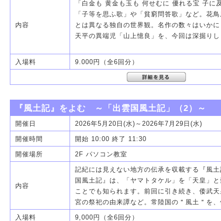
「白金も 黄金も玉も 何せむに 優れる宝 子
「子等を思ふ歌」や「貧窮問答歌」など。花鳥
内容
とは異なる独自の世界観。名作の数々はいかに
天平の異端児「山上憶良」を、今回は深掘りし
入場料
9.000円（全6回分）
『風土記』をよむ ～「出雲国風土記」（2）～
開催日
2026年5月20日(水)～2026年7月29日(水)
開催時間
開始 10:00 終了 11:30
開催場所
2F パソコン教室
記紀には見えない地方の伝承を収載する『風土
国風土記』は、「ヤマトタケル」を「天皇」と
内容
ことでも知られます。前回に引き続き、倭武天
宮の祭祀の由来譚など。常陸国の＂風土＂を、
入場料
9,000円（全6回分）