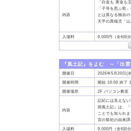
「白金も 黄金も
「子等を思ふ歌」
内容
とは異なる独自の
天平の異端児「山
入場料
9.000円（全6回
『風土記』をよむ ～「出
開催日
2026年5月20日(
開催時間
開始 10:00 終了 
開催場所
2F パソコン教室
記紀には見えない
国風土記』は、「
内容
ことでも知られま
宮の祭祀の由来譚
入場料
9,000円（全6回