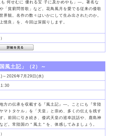
玉も 何せむに 優れる宝 子に及かめやも」―。著名な
や「貧窮問答歌」など。花鳥風月を愛でる従来の倭歌
世界観。名作の数々はいかにして生み出されたのか。
上憶良」を、今回は深掘りします。
分）
雲国風土記」（2）～
水)～2026年7月29日(水)
11:30
地方の伝承を収載する『風土記』―。ことにも『常陸
ヤマトタケル」を「天皇」と崇め、多くの伝えを残す
す。前回に引き続き、倭武天皇の巡幸説話や、鹿島神
など。常陸国の＂風土＂を、体感してみましょう。
分）