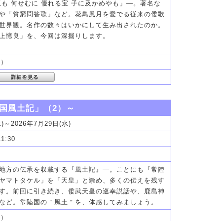
玉も 何せむに 優れる宝 子に及かめやも」―。著名な
や「貧窮問答歌」など。花鳥風月を愛でる従来の倭歌
世界観。名作の数々はいかにして生み出されたのか。
上憶良」を、今回は深掘りします。
分）
雲国風土記」（2）～
水)～2026年7月29日(水)
11:30
地方の伝承を収載する『風土記』―。ことにも『常陸
ヤマトタケル」を「天皇」と崇め、多くの伝えを残す
す。前回に引き続き、倭武天皇の巡幸説話や、鹿島神
など。常陸国の＂風土＂を、体感してみましょう。
分）