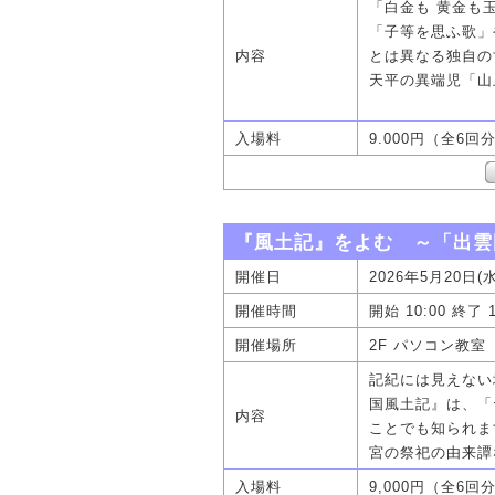
「白金も 黄金も
「子等を思ふ歌」
内容
とは異なる独自の
天平の異端児「山
入場料
9.000円（全6回
『風土記』をよむ ～「出
開催日
2026年5月20日(
開催時間
開始 10:00 終了 
開催場所
2F パソコン教室
記紀には見えない
国風土記』は、「
内容
ことでも知られま
宮の祭祀の由来譚
入場料
9,000円（全6回