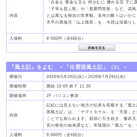
「白金も 黄金も玉も 何せむに 優れる宝 子
「子等を思ふ歌」や「貧窮問答歌」など。花鳥
内容
とは異なる独自の世界観。名作の数々はいかに
天平の異端児「山上憶良」を、今回は深掘りし
入場料
9.000円（全6回分）
『風土記』をよむ ～「出雲国風土記」（2）～
開催日
2026年5月20日(水)～2026年7月29日(水)
開催時間
開始 10:00 終了 11:30
開催場所
2F パソコン教室
記紀には見えない地方の伝承を収載する『風土
国風土記』は、「ヤマトタケル」を「天皇」と
内容
ことでも知られます。前回に引き続き、倭武天
宮の祭祀の由来譚など。常陸国の＂風土＂を、
入場料
9,000円（全6回分）