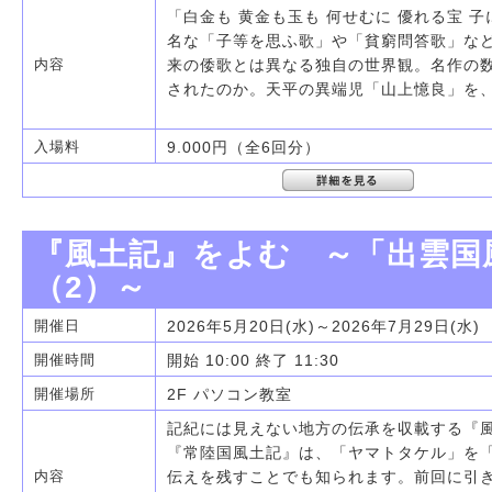
「白金も 黄金も玉も 何せむに 優れる宝 
名な「子等を思ふ歌」や「貧窮問答歌」な
来の倭歌とは異なる独自の世界観。名作の
内容
されたのか。天平の異端児「山上憶良」を
9.000円（全6回分）
入場料
『風土記』をよむ ～「出雲国
（2）～
2026年5月20日(水)～2026年7月29日(水)
開催日
開始 10:00 終了 11:30
開催時間
2F パソコン教室
開催場所
記紀には見えない地方の伝承を収載する『
『常陸国風土記』は、「ヤマトタケル」を
伝えを残すことでも知られます。前回に引
内容