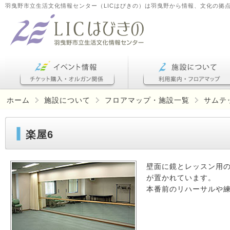
羽曳野市立生活文化情報センター（LICはびきの）は羽曳野から情報、文化の拠
ホーム
施設について
フロアマップ・施設一覧
サムテ
楽屋6
壁面に鏡とレッスン用
が置かれています。
本番前のリハーサルや