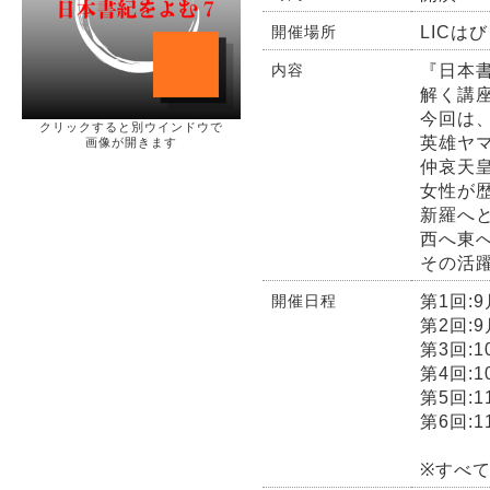
LICは
開催場所
『日本
内容
解く講
今回は
クリックすると別ウインドウで
英雄ヤ
画像が開きます
仲哀天
女性が
新羅へ
西へ東
その活
第1回:
開催日程
第2回:
第3回:
第4回:
第5回:
第6回:
※すべ