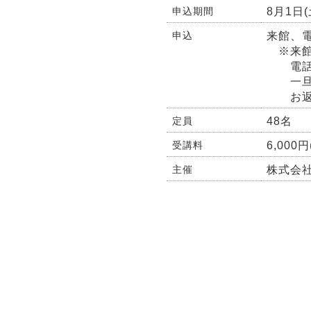
8月1日(
申込期間
来館、電話
申込
※来館
電話の
一旦収
お返し
48名
定員
6,000
受講料
株式会
主催