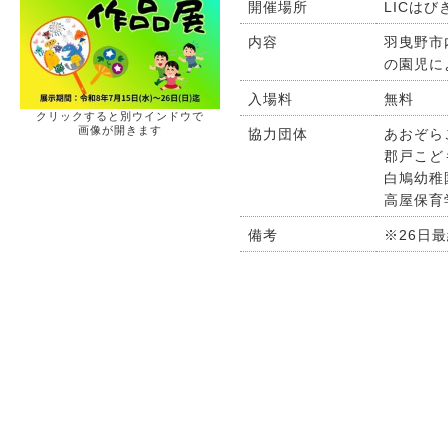
開催場所
LICはび
内容
羽曳野市
の園児に
入場料
無料
クリックすると別ウインドウで
画像が開きます
協力団体
あおぞら
郡戸こど
白鳩幼稚園
高屋保育
備考
※26日最