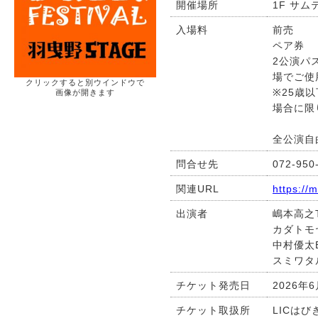
開催場所
1F サ
入場料
前売 2
ペア券 
2公演パス
場でご使
クリックすると別ウインドウで
※25歳
画像が開きます
場合に限
全公演自
問合せ先
072-950
関連URL
https://
出演者
嶋本高之T
カダトモヤP
中村優太B
スミワタル P
チケット発売日
2026年
チケット取扱所
LICは