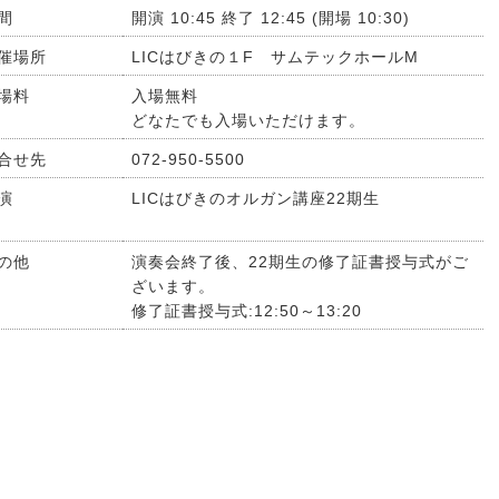
間
開演 10:45 終了 12:45 (開場 10:30)
催場所
LICはびきの１F サムテックホールM
場料
入場無料
どなたでも入場いただけます。
合せ先
072-950-5500
演
LICはびきのオルガン講座22期生
の他
演奏会終了後、22期生の修了証書授与式がご
ざいます。
修了証書授与式:12:50～13:20