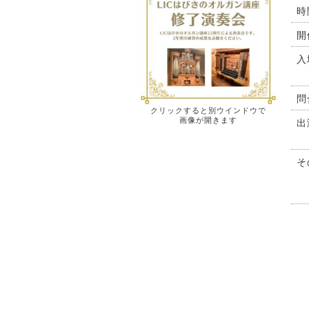
時
開
入
問
クリックすると別ウインドウで
画像が開きます
出
そ