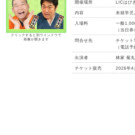
開催場所
LICは
内容
未就学児
入場料
一般1,0
（当日券
クリックすると別ウインドウで
画像が開きます
問合せ先
チケット専
（電話予
出演者
林家 菊
チケット販売
2026年4