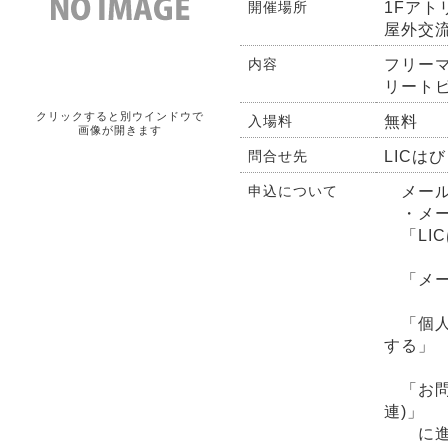
1Fアト
開催場所
屋外交
フリー
内容
リート
クリックすると別ウインドウで
無料
入場料
画像が開きます
LICはび
問合せ先
メール
申込について
・メー
「LI
「メー
「個人
する」
「お問
連)」
に進ん