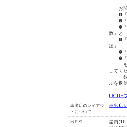
お問い
❶「氏
❷「主
❸「L
数」と
❹「注
認」
❺「屋
❻「車
を記入
してく
数日後
ルを返
LICD
車出店
車出店のレイアウ
トについて
屋内(1
出店料