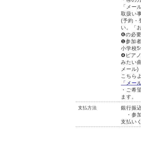
「メー
取扱い
(予約・
い。「
❻の必
❶参加者
小学校5
❹ピア
みたい曲
メール)
こちら
「メー
・ご希
ます。
銀行振
支払方法
・参加
支払い