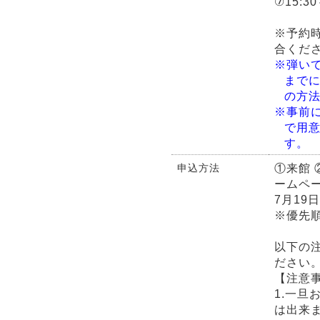
⑦15:3
※予約
合くだ
※弾いて
までに
の方
※事前
で用
す。
①来館 
申込方法
ームペ
7月19
※優先
以下の
ださい
【注意
1.一旦
は出来