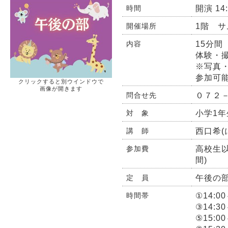
開演 14:
時間
1階 
開催場所
15分
内容
体験・
※写真
参加可
クリックすると別ウインドウで
画像が開きます
０７２
問合せ先
小学1年
対 象
西口希(
講 師
高校生以下
参加費
間)
午後の部
定 員
①14:0
時間帯
③14:3
⑤15:0