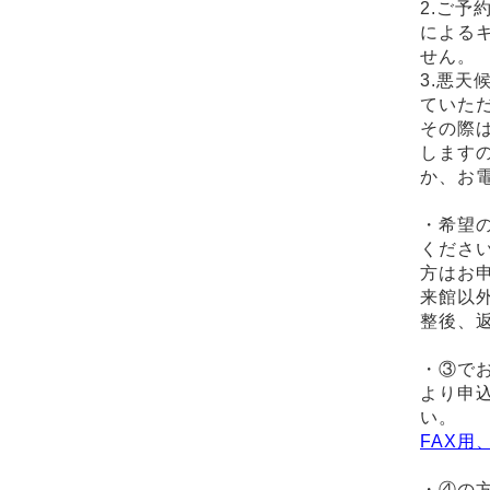
2.ご予
による
せん。
3.悪天
ていた
その際
します
か、お
・希望の
くださ
方はお
来館以
整後、
・③で
より申
い。
FAX用
・④の